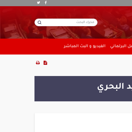
 البرلماني
الفيديو و البث المباشر
د البحري