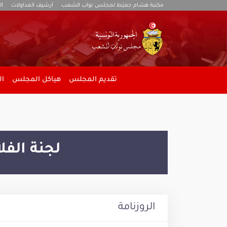
مكتبة هشام جعيّط لمجلس نواب الشعب
أرشيف المداولات
ال
تقديم المجلس
هياكل المجلس
ال
لجنة الفل
الروزنامة