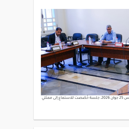
عقدت لجنة الفلاحة والأمن الغذائي والمائي والصيد البحري، يوم الخميس 25 جوان 2026، جلسة خُصّصت للاستماع إلى ممثلي