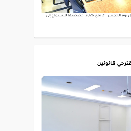
عقدت لجنة الفلاحة والأمن الغذائي والمائي والصيد البحري جلسة كامل يوم الخميس 21 ماي 2026، خصّصتها للاستماع إلى
قترحي قانونين