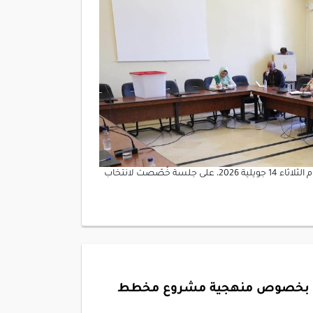
أشرف رئيس مجلس نواب الشعب، العميد إبراهيم بودربالة، ظهر اليوم الثلاثاء 14 جويلية 2026، على جلسة خُصّصت لانتخاب
داول بخصوص منهجية مشروع مخطط