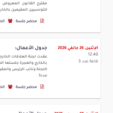
مقترح القانون المعروض ع
للتونسيين المقيمين بالخارج (عدد 64
محضر جلسة
الح
جدول الأعمال:
الإثنين, 26 جانفي 2026
12:40
عقدت لجنة العلاقات الخارج
قاعة عدد 3
بالخارج والهجرة جلستها الا
اللجنة ونائب الرئيس والمقر
عدد3
محضر جلسة
الح