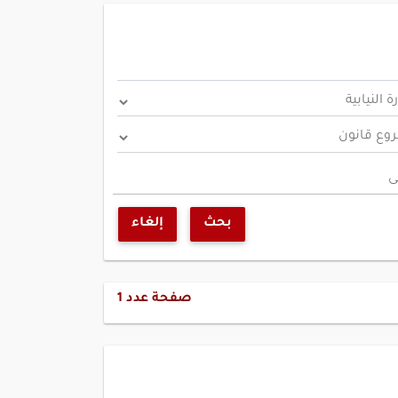
ى
بحث
إلغاء
صفحة عدد
1