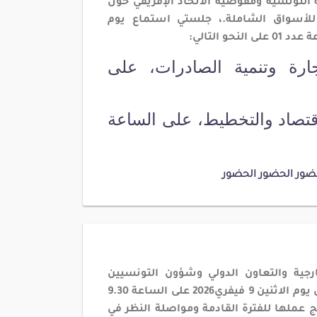
ية التونسية ومفوضية الاتحاد الإفريقي حول
قي للأسواق الشاملة.، جلستي استماع يوم
جارة وتنمية الصادرات، على
قتصاد والتخطيط، على الساعة
ضور
الحضور
الحضور
رجية والتعاون الدولي وشؤون التونسيين
بالخارج والهجرة جلسة عمل يوم الاثنين 9 فيفري2026 على الساعة 9.30
ضبط برنامج عملها للفترة القادمة ومواصلة النظر في