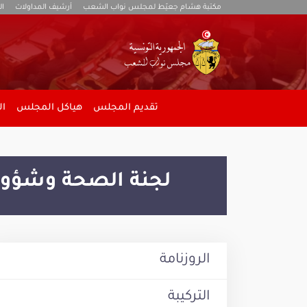
مكتبة هشام جعيّط لمجلس نواب الشعب
أرشيف المداولات
ال
تقديم المجلس
هياكل المجلس
ال
لجنة الصحة وشؤون 
الروزنامة
التركيبة