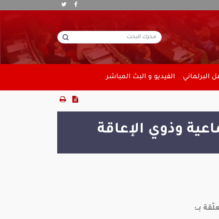
 البرلماني
الفيديو و البث المباشر
عية وذوي الإعاقة
قة بــ: