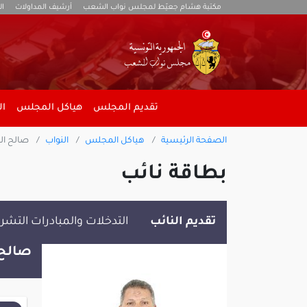
مكتبة هشام جعيّط لمجلس نواب الشعب
أرشيف المداولات
ال
تقديم المجلس
هياكل المجلس
ال
الصفحة الرئيسية
هياكل المجلس
النواب
صالح ال
بطاقة نائب
تقديم النائب
التدخلات والمبادرات التشر
صالح 