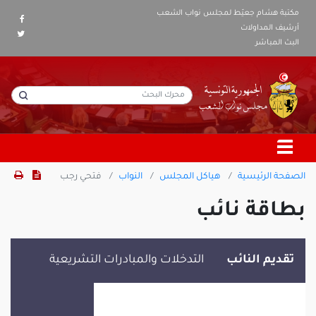
مكتبة هشام جعيّط لمجلس نواب الشعب
أرشيف المداولات
البث المباشر
الصفحة الرئيسية
هياكل المجلس
النواب
فتحي رجب
بطاقة نائب
تقديم النائب
التدخلات والمبادرات التشريعية
فتحي رجب