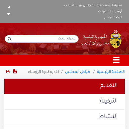
مكتبة هشام جعيّط لمجلس نواب الشعب
أرشيف المداولات
البث المباشر
الصفحة الرئيسية
هياكل المجلس
تقديم ندوة الرؤساء
التقديم
التركيبة
النشاط