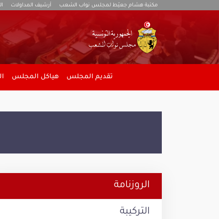
مكتبة هشام جعيّط لمجلس نواب الشعب
أرشيف المداولات
ال
تقديم المجلس
هياكل المجلس
ال
الروزنامة
التركيبة