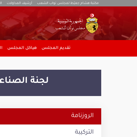
مكتبة هشام جعيّط لمجلس نواب الشعب
أرشيف المداولات
ال
تقديم المجلس
هياكل المجلس
ال
لجنة الصناعة
الروزنامة
التركيبة