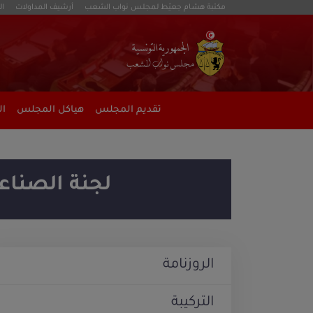
مكتبة هشام جعيّط لمجلس نواب الشعب
أرشيف المداولات
ال
تقديم المجلس
هياكل المجلس
ال
لجنة الصناعة
الروزنامة
التركيبة