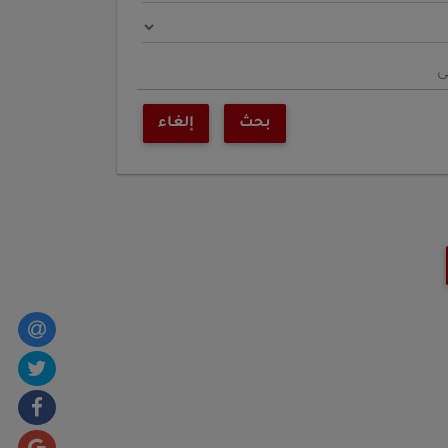
ى
بحث
إلغاء